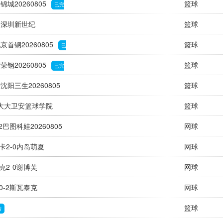
城20260805
篮球
已完
0深圳新世纪
篮球
首钢20260805
篮球
已
钢20260805
篮球
已完
阳三生20260805
篮球
拿大大卫安篮球学院
篮球
巴图科娃20260805
网球
卡2-0内岛萌夏
网球
克2-0谢博芙
网球
0-2斯瓦泰克
网球
篮球
结