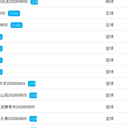
高芙20260806
网球
已完
05
足球
已完结
805
足球
已完结
篮球
结
篮球
结
篮球
结
篮球
结
20260804
篮球
已完
高20260805
篮球
已完
狮青年20260805
篮球
事20260805
篮球
已完