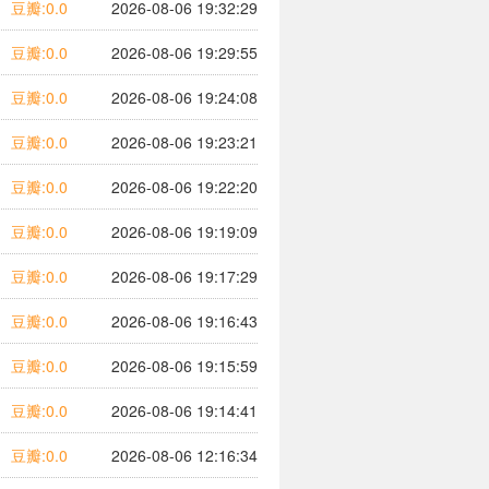
豆瓣:0.0
2026-08-06 19:32:29
豆瓣:0.0
2026-08-06 19:29:55
豆瓣:0.0
2026-08-06 19:24:08
豆瓣:0.0
2026-08-06 19:23:21
豆瓣:0.0
2026-08-06 19:22:20
豆瓣:0.0
2026-08-06 19:19:09
豆瓣:0.0
2026-08-06 19:17:29
豆瓣:0.0
2026-08-06 19:16:43
豆瓣:0.0
2026-08-06 19:15:59
豆瓣:0.0
2026-08-06 19:14:41
豆瓣:0.0
2026-08-06 12:16:34