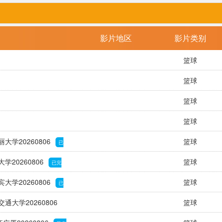
影片地区
影片类别
篮球
篮球
篮球
篮球
学20260806
篮球
已
20260806
篮球
已完
学20260806
篮球
已
大学20260806
篮球