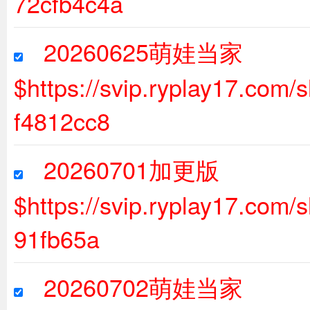
72cfb4c4a
20260625萌娃当家
$https://svip.ryplay17.com
f4812cc8
20260701加更版
$https://svip.ryplay17.com
91fb65a
20260702萌娃当家