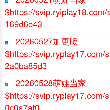
$https://svip.ryiplay18.co
169d6e43
20260527加更版
$https://svip.ryplay17.co
2a0ba85d3
20260528萌娃当家
$https://svip.ryplay17.com
0c0a7af0