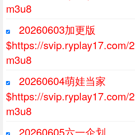
m3u8
20260603加更版
$https://svip.ryplay17.com
m3u8
20260604萌娃当家
$https://svip.ryplay17.com
m3u8
20260605六一企划