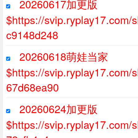
20260617加更版
$https://svip.ryplay17.co
c9148d248
20260618萌娃当家
$https://svip.ryplay17.co
67d68ea90
20260624加更版
$https://svip.ryplay17.co