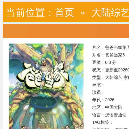
当前位置：
首页
»
大陆综
片名：爸爸当家第
别名：爸爸当家5
豆瓣：0.0 分
状态：更新至20260
类型：大陆综艺,
家
导演：
演员：
年代：2026
地区：中国大陆
语言：汉语普通话
TAG标签：