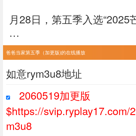
202
月28日，第五季入选“202
…
爸爸当家第五季（加更版)的在线播放
如意rym3u8地址
2060519加更版
$https://svip.ryplay17.com
m3u8