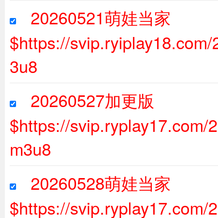
20260521萌娃当家
$https://svip.ryiplay18.co
3u8
20260527加更版
$https://svip.ryplay17.com
m3u8
20260528萌娃当家
$https://svip.ryplay17.com