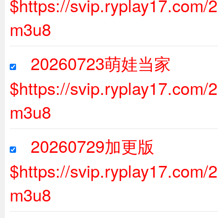
$https://svip.ryplay17.com
m3u8
20260723萌娃当家
$https://svip.ryplay17.com
m3u8
20260729加更版
$https://svip.ryplay17.com
m3u8