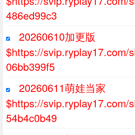
$https://svip.ryplay17.co
486ed99c3
20260610加更版
$https://svip.ryplay17.co
06bb399f5
20260611萌娃当家
$https://svip.ryplay17.co
54b4c0b49