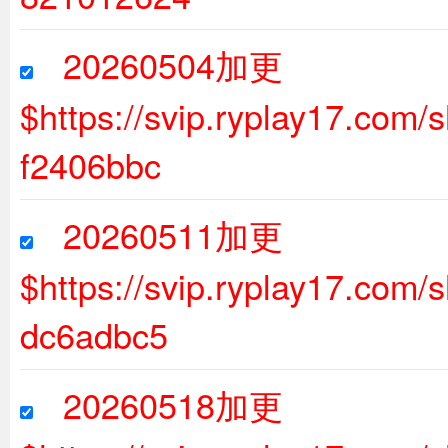
20260504加更
$https://svip.ryplay17.com
f2406bbc
20260511加更
$https://svip.ryplay17.com
dc6adbc5
20260518加更