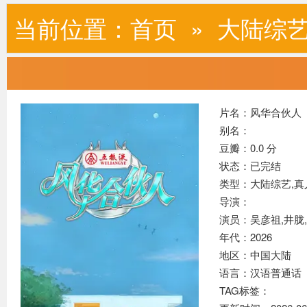
当前位置：
首页
»
大陆综
片名：风华合伙人
别名：
豆瓣：0.0 分
状态：已完结
类型：大陆综艺,
真
导演：
演员：吴彦祖,井胧,
年代：2026
地区：中国大陆
语言：汉语普通话
TAG标签：