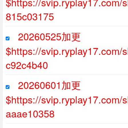
$https://svip.ryplay17.co
815c03175
20260525加更
$https://svip.ryplay17.com
c92c4b40
20260601加更
$https://svip.ryplay17.co
aaae10358