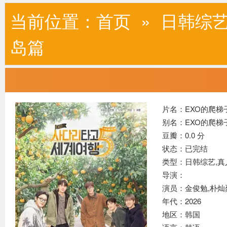
当前位置：
首页
»
日韩综
岛篇
片名：EXO的爬梯
别名：EXO的爬梯
豆瓣：0.0 分
状态：已完结
类型：日韩综艺,
真
导演：
演员：金俊勉,朴灿
年代：2026
地区：韩国