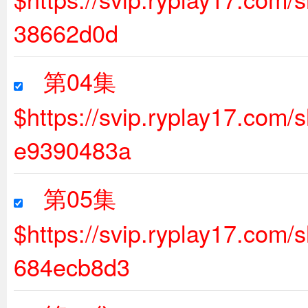
38662d0d
第04集
$https://svip.ryplay17.co
e9390483a
第05集
$https://svip.ryplay17.co
684ecb8d3