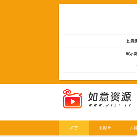
如意资
演示
首页
电影片
连