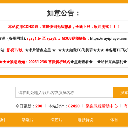
如意公告：
本站使用CDN加速，速度快到无法想象，全新上线，欢迎测试！！！
源（备用网址):
ryzy1.tv 至 ryzy9.tv M3U8视频解析：
https://ruyiplayer.co
网站
影视TV版
★求片请点这里 ★
★★★如意TG飞机群★★★
◆备用TG飞
★★★紧急通知：2025/12/06 替换解析域名
◆点击查看◆
◆站长采集福利
今日更新：
200
本站总计：
82420
采集教程帮助中心
有
续剧
动漫片
综艺片
电影解说
体育