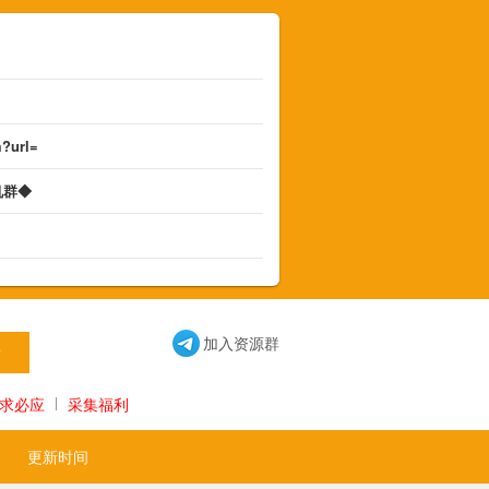
m?url=
机群◆
◆
加入资源群
求必应
采集福利
更新时间