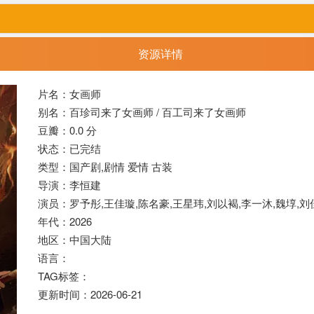
资源详情
片名：女画师
别名：百珍司来了女画师 / 百工司来了女画师
豆瓣：0.0 分
状态：已完结
类型：国产剧,
剧情
爱情
古装
导演：李恒建
演员：罗予彤,王佳璇,陈名豪,王星玮,刘以褐,李一沐,魏埻,刘
年代：2026
地区：中国大陆
语言：
TAG标签：
更新时间：2026-06-21