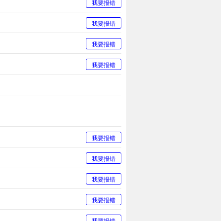
我要报错
我要报错
我要报错
我要报错
我要报错
我要报错
我要报错
我要报错
我要报错