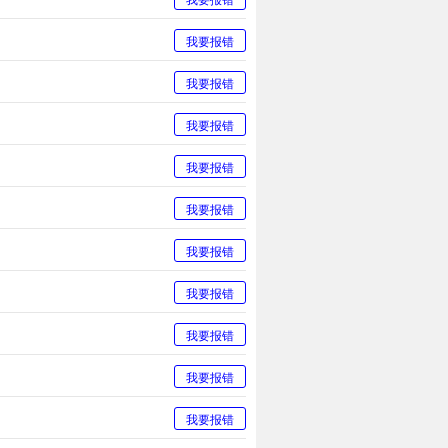
我要报错
我要报错
我要报错
我要报错
我要报错
我要报错
我要报错
我要报错
我要报错
我要报错